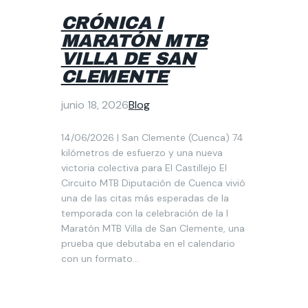
CRÓNICA I
MARATÓN MTB
VILLA DE SAN
CLEMENTE
junio 18, 2026
Blog
14/06/2026 | San Clemente (Cuenca) 74
kilómetros de esfuerzo y una nueva
victoria colectiva para El Castillejo El
Circuito MTB Diputación de Cuenca vivió
una de las citas más esperadas de la
temporada con la celebración de la I
Maratón MTB Villa de San Clemente, una
prueba que debutaba en el calendario
con un formato…