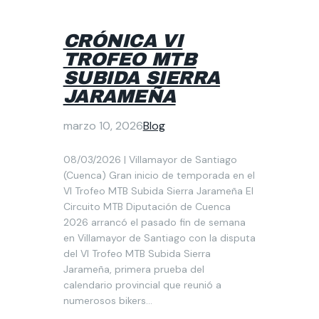
CRÓNICA VI
TROFEO MTB
SUBIDA SIERRA
JARAMEÑA
marzo 10, 2026
Blog
08/03/2026 | Villamayor de Santiago
(Cuenca) Gran inicio de temporada en el
VI Trofeo MTB Subida Sierra Jarameña El
Circuito MTB Diputación de Cuenca
2026 arrancó el pasado fin de semana
en Villamayor de Santiago con la disputa
del VI Trofeo MTB Subida Sierra
Jarameña, primera prueba del
calendario provincial que reunió a
numerosos bikers…