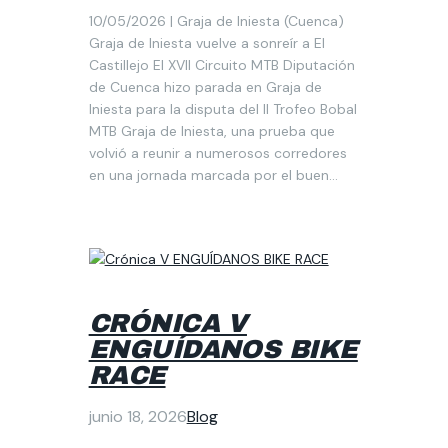
10/05/2026 | Graja de Iniesta (Cuenca)
Graja de Iniesta vuelve a sonreír a El
Castillejo El XVII Circuito MTB Diputación
de Cuenca hizo parada en Graja de
Iniesta para la disputa del II Trofeo Bobal
MTB Graja de Iniesta, una prueba que
volvió a reunir a numerosos corredores
en una jornada marcada por el buen…
CRÓNICA V
ENGUÍDANOS BIKE
RACE
junio 18, 2026
Blog