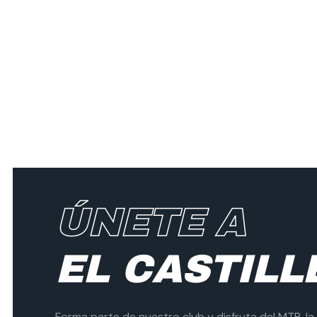
ÚNETE A
EL CASTILL
Forma parte de nuestro club y disfruta del MTB, la