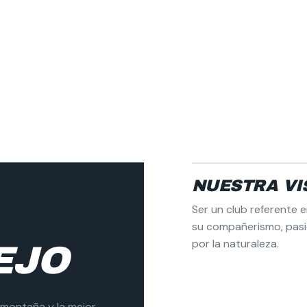
NUESTRA VI
Ser un club referente 
su compañerismo, pas
por la naturaleza.
EJO
 montaña y la mejor