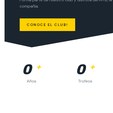
compañía.
CONOCE EL CLUB!
0
0
+
+
Años
Trofeos